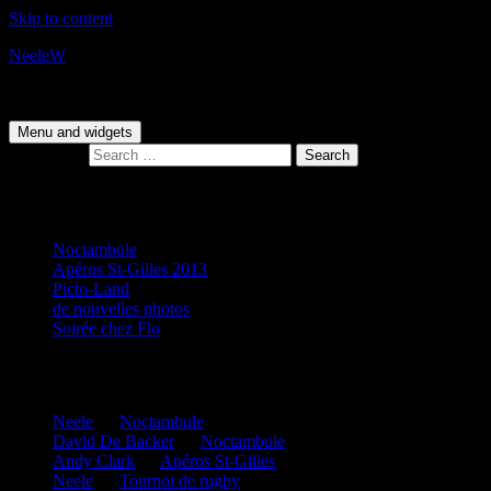
Skip to content
NeeleW
Personal Blog
Menu and widgets
Search for:
Recent Posts
Noctambule
Apéros St-Gilles 2013
Picto-Land
de nouvelles photos
Soirée chez Flo
Recent Comments
Neele
on
Noctambule
David De Backer
on
Noctambule
Andy Clark
on
Apéros St-Gilles
Neele
on
Tournoi de rugby