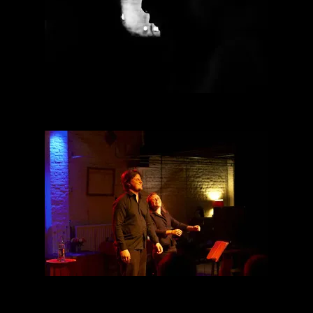
Une bien agréable soirée.
De mon côté je repasserai plus que probablement par la cellule 133a
un lundi ou un vendredi, car on m’a parlé de cours de tango