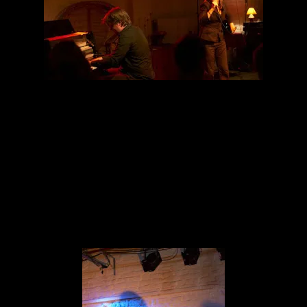
D’abord l’endroit est sympa et, comme le nom l’indique bien, il est à
un jet de pierre de la prison de Saint-Gilles.
J’y ai même retrouvé un ancien collègue de travail et une élève de
mon lycée.
Quand on dit que le monde est petit 😉
Mais je m’écarte du concert qui était très bien.
J’ai rencontré Hannelore par l’intermédiaire de Mokrane, elle est
professeur de chant à l’académie où il a ses entrées.