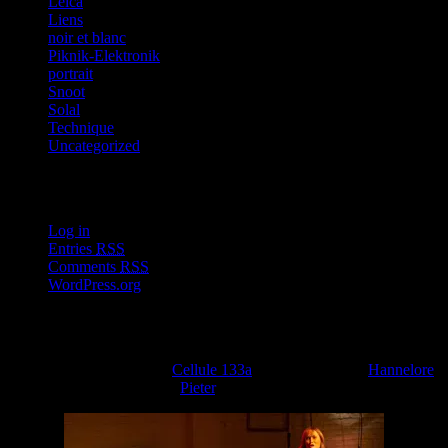
Leica
Liens
noir et blanc
Piknik-Elektronik
portrait
Snoot
Solal
Technique
Uncategorized
Meta
Log in
Entries
RSS
Comments
RSS
WordPress.org
Concert à la cellule 133a
Hier je me suis rendu à la
Cellule 133a
pour voir chanter
Hannelore
accompagnée au piano par
Pieter
.