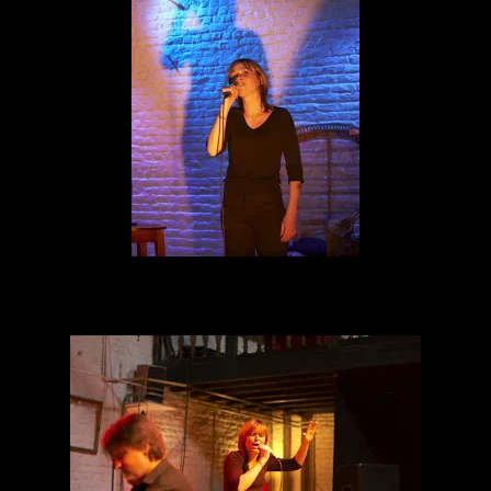
Hannelore et Pieter interprètent avec une belle énergie des chansons
d’Edith Piaf, Boris Vian, Serges Lama et Brel bien entendu.