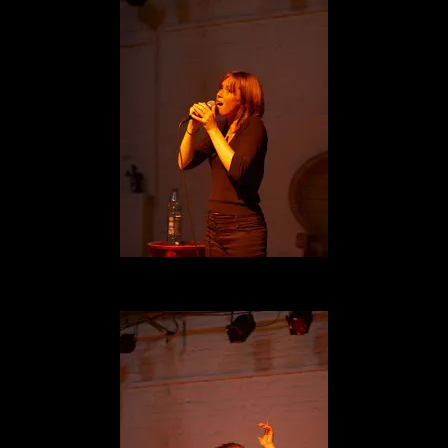
Un beau répertoire de chanson française pour ces néerlandophones.