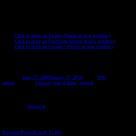
endiablés.
Cela me rappellera Buenos-Aires.
SHARE THIS:
Click to share on Twitter (Opens in new window)
Click to share on Facebook (Opens in new window)
Click to share on Google+ (Opens in new window)
RELATED
Posted on
June 27, 2008
January 17, 2016
Author
NW-
admin
Categories
Concert
,
noir et blanc
,
portrait
Leave a Reply
You must be
logged in
to post a comment.
Post navigation
Previous
Previous post:
33 ans