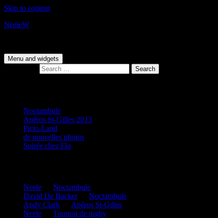
Skip to content
NeeleW
Personal Blog
Menu and widgets
Search for:
Recent Posts
Noctambule
Apéros St-Gilles 2013
Picto-Land
de nouvelles photos
Soirée chez Flo
Recent Comments
Neele
on
Noctambule
David De Backer
on
Noctambule
Andy Clark
on
Apéros St-Gilles
Neele
on
Tournoi de rugby