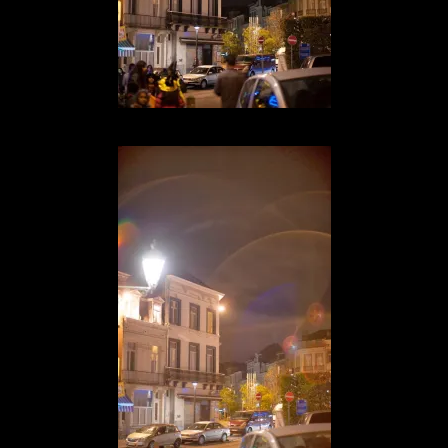
AF-S 58/1.4 on D3 f1.4 1/13s Iso 200