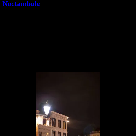
Noctambule
Nos amis de chez Nikon ont lancé une nouvelle optique.
Le 58mm f1.4 AF-S !!! (english below)
Je ne pouvais pas faire autrement que le comparer à l’optique
mythique dont il s’inspire, à savoir le Nikkor Noct 58mm f1.2 …
que j’ai mis 10 ans à dénicher.
Cette optique est un Noct Nikkor 58mm f1.2 AI avec un
diaphragme à 7 lamelles.