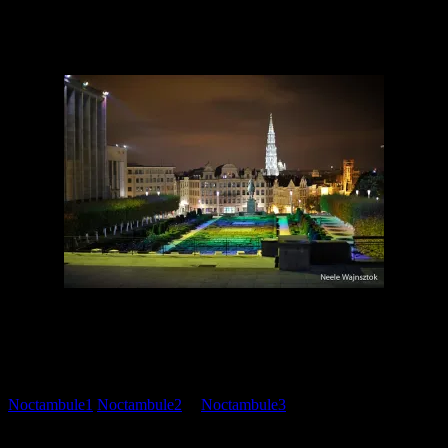
J’en ai aussi profité pour partager avec vous mes périgrinations
nocturnes … un petit click sur la photo suffira 😉
Click on the picture !!!
Une grande partie des images ont été prises avec l’AF-S 58mm F1.4
et quelques unes au Noct.
Pour nos amis à tablettes allergiques au Flash …
Noctambule1
Noctambule2
et
Noctambule3
Quoi qu’il en soit …. ce sont vraiment deux optiques d’insomniaque