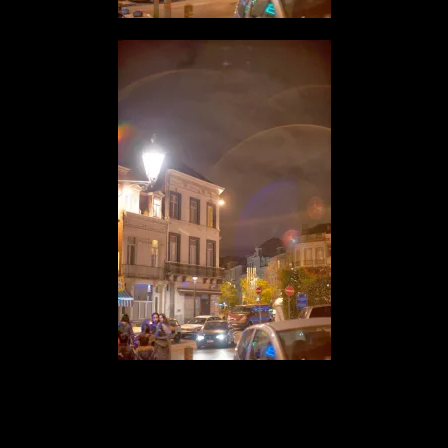
AI Noct 58/1.2 on D3 f1.2 1/13s Iso 200
AI Noct 58/1.2 on D3 f1.4 1/13s Iso 200
Il est intéressant de constater la sensibilité au “flare” de cette optique
prévue pour l’argentique.
Les nouvelles optiques sont plus télécentriques et donc plus adaptées
aux capteurs numériques.